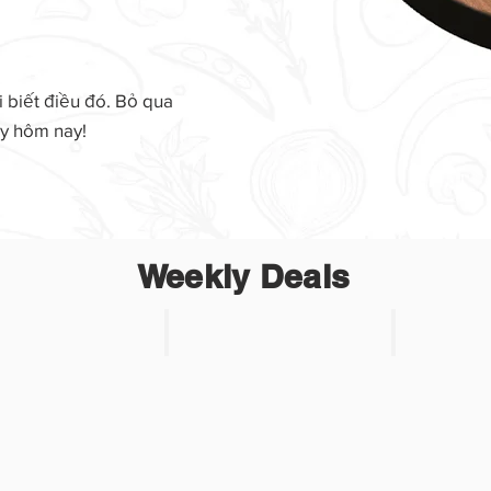
i biết điều đó. Bỏ qua
ay hôm nay!
Weekly Deals
 2
Product 3
Product 4
SALE
SALE
$3.99
$3.99
Reg.
Reg.
$4.69
$4.69