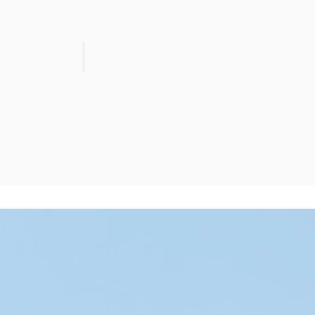
Product 10
SALE
$3.99
Reg.
$4.69