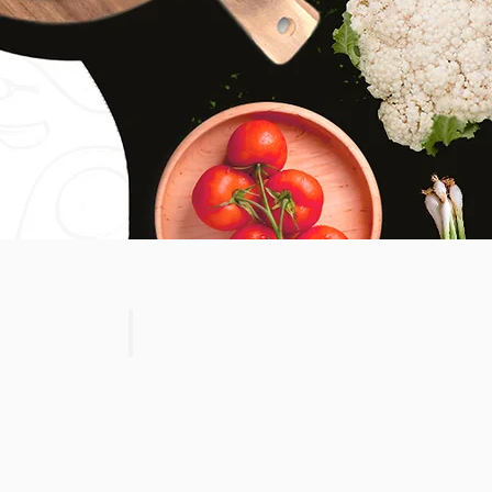
Product 5
SALE
$3.99
Reg.
$4.69