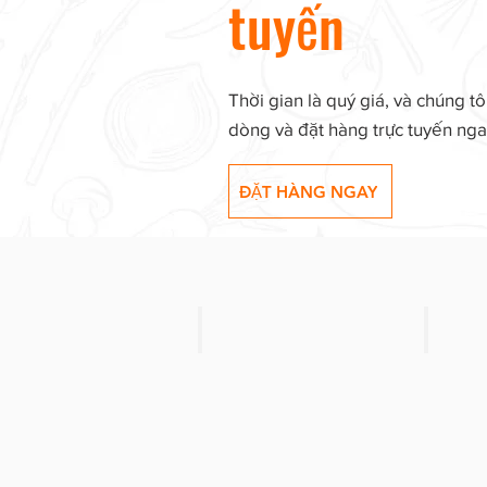
tuyến
Thời gian là quý giá, và chúng tô
dòng và đặt hàng trực tuyến ng
ĐẶT HÀNG NGAY
Product 1
Product
SALE:
SALE
$xx.xx
$3.99
Reg:
Reg.
$xx.xx
$4.69