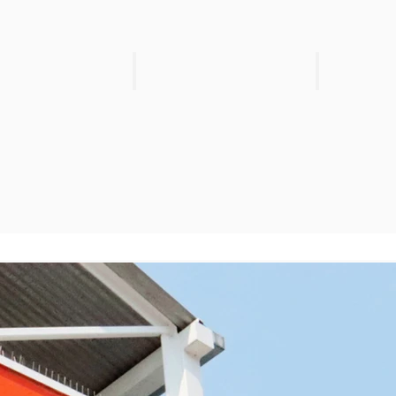
 7
Product 8
Product 9
SALE
SALE
$3.99
$3.99
Reg.
Reg.
$4.69
$4.69