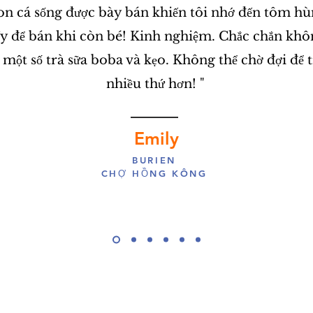
on cá sống được bày bán khiến tôi nhớ đến tôm hù
ấy để bán khi còn bé! Kinh nghiệm. Chắc chắn khô
 một số trà sữa boba và kẹo. Không thể chờ đợi để tr
nhiều thứ hơn! "
Emily
BURIEN
CHỢ HỒNG KÔNG