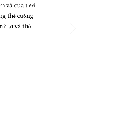
m và cua tươi
ng thể cưỡng
ở lại và thử