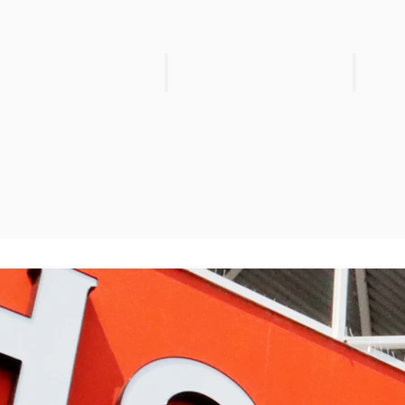
soysauce
Product
SALE
SALE
$3.99
$3.99
Reg.
Reg.
$4.69
$4.69