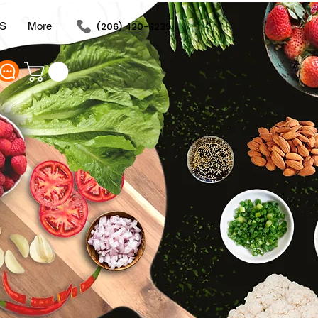
S
More
(206) 420-3239