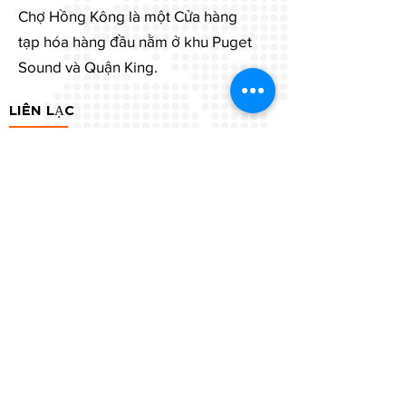
Chợ Hồng Kông là một Cửa hàng
tạp hóa hàng đầu nằm ở khu Puget
Sound và Quận King.
LIÊN LẠC
(206) 420-3239
hongkongmarket@yahoo.com
Burien: 125 SW 148th St B 98166
Đường liên bang:
35415 21
Ave SW 98023
Kent: 320 E Meeker St 98030
Federal Way:
35415 21st Ave SW Federal
Way, WA 98023
Kent:
320 E Meeker St Kent, WA 98030