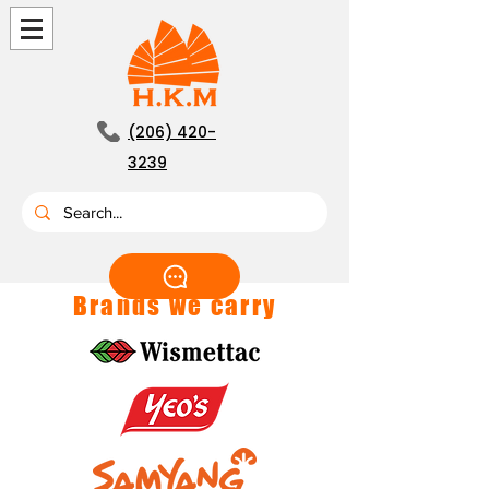
(206) 420-
3239
Brands we carry